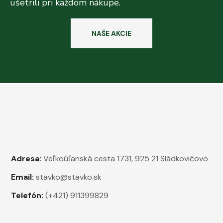
ušetrili pri každom nákupe.
NAŠE AKCIE
Adresa:
Veľkoúľanská cesta 1731, 925 21 Sládkovičovo
Email:
stavko@stavko.sk
Telefón:
(+421) 911399829