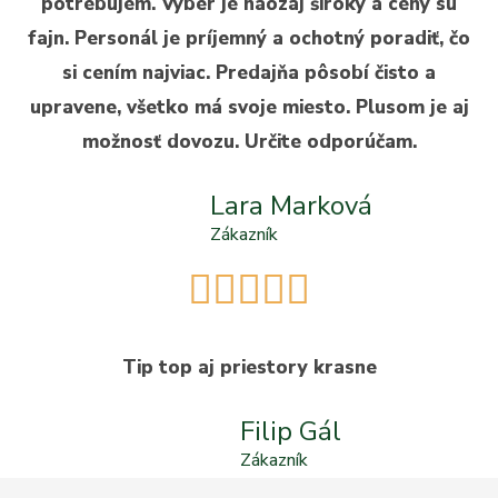
potrebujem. Výber je naozaj široký a ceny sú
fajn. Personál je príjemný a ochotný poradiť, čo
si cením najviac. Predajňa pôsobí čisto a
upravene, všetko má svoje miesto. Plusom je aj
možnosť dovozu. Určite odporúčam.
Lara Marková
Zákazník





Tip top aj priestory krasne
Filip Gál
Zákazník